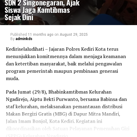
SDN 2 Singonegaran, Ajak
Siswa Jaga Kamtibmas
Sejak Dini
Published
11 months ago
on
August 29, 2025
By
adminkds
Kediriselaludihati – Jajaran Polres Kediri Kota terus
menunjukkan komitmennya dalam menjaga keamanan
dan ketertiban masyarakat, baik melalui pengawalan
program pemerintah maupun pembinaan generasi
muda.
Pada Jumat (29/8), Bhabinkamtibmas Kelurahan
Ngadirejo, Aiptu Bekti Purwanto, bersama Babinsa dan
staf kelurahan, melaksanakan pemantauan distribusi
Makan Bergizi Gratis (MBG) di Dapur Mitra Mandiri,
Jalan Imam Bonjol, Kota Kediri. Kegiatan ini
dikoordinasikan oleh Satuan Pelayanan Pemenuhan Gizi
(SPPG) Kelurahan Ngadirejo.