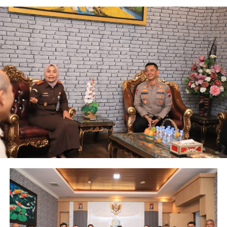
Selain itu, Pondok Pesantren Walibarokah juga
kegiatan tersebut, instruktur memberikan arahan
menyampaikan bahwa pihaknya melibatkan
terkait tahapan pelaksanaan pengendalian massa sesuai
purnawirawan anggota Polres Kediri Kota untuk
prosedur dan ketentuan yang berlaku.
membantu pembinaan kedisiplinan para santri.
Personel kemudian melaksanakan berbagai simulasi
Berkat dukungan berbagai pihak dan situasi keamanan
kemampuan Dalmas, mulai dari formasi Dalmas Awal,
yang kondusif, Pondok Pesantren Walibarokah juga
Dalmas Lanjut, tim Raimas, Tim Raissa, hingga
berhasil meraih peringkat II tingkat Provinsi Jawa Timur
penggunaan kendaraan taktis AWC (Armoured Water
dalam bidang kesehatan.
Cannon) dalam menghadapi berbagai skenario gangguan
keamanan dan ketertiban masyarakat.
Pendidikan Santri dan Kemandirian Yayasan
Ketua Yayasan Pondok Pesantren Walibarokah H.
Kasat Samapta Polres Kediri Kota AKP Agung Saifudin
Achmad Fawaz dalam kesempatan tersebut
K., S.H., mengatakan latihan tersebut menjadi bagian
menyampaikan bahwa pendidikan dan pembinaan santri
penting dalam menjaga kesiapan personel menghadapi
selama ini diberikan secara gratis.
dinamika tugas di lapangan.
Menurutnya, hal tersebut merupakan bagian dari
“Latihan ini bertujuan meningkatkan kemampuan dan
komitmen yayasan untuk memberikan manfaat kepada
profesionalisme personel Dalmas agar selalu siap
masyarakat.
menghadapi berbagai situasi yang membutuhkan