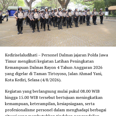
Fawaz, Majelis Tertinggi Internal (MTI) H. Sabela
Rosyada, jajaran humas, serta pengurus pondok
pesantren.
Walibarokah Apresiasi Sinergi dengan Polres Kediri Kota
Dalam pertemuan tersebut, pimpinan Pondok
Pesantren Walibarokah menyampaikan apresiasi atas
kunjungan Kapolres Kediri Kota beserta jajaran.
Kediriselaludihati – Personel Dalmas jajaran Polda Jawa
Perwakilan Pondok Pesantren Walibarokah
Timur mengikuti kegiatan Latihan Peningkatan
menyampaikan bahwa hubungan dan koordinasi antara
Kemampuan Dalmas Rayon 4 Tahun Anggaran 2026
pesantren dengan Polres Kediri Kota selama ini telah
yang digelar di Taman Tirtoyoso, Jalan Ahmad Yani,
berjalan dengan baik.
Kota Kediri, Selasa (4/8/2026).
“Pondok Pesantren Walibarokah telah berdiri sejak
Kegiatan yang berlangsung mulai pukul 08.00 WIB
tahun 1951 dan terus berkembang dalam bidang
hingga 15.00 WIB tersebut bertujuan meningkatkan
pendidikan serta pembinaan keagamaan bagi
kemampuan, keterampilan, kesiapsiagaan, serta
masyarakat. Kami berharap sinergitas yang selama ini
profesionalisme personel dalam menghadapi berbagai
sudah terjalin dengan Polres Kediri Kota dapat terus