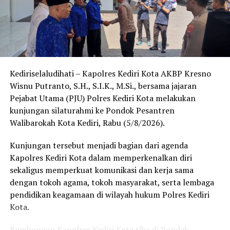
Sementara itu, pada waktu yang sama,
Bhabinkamtibmas Kelurahan Singonegaran, Bripka
Mohamad Rifai, melaksanakan kegiatan sambang dan
bimbingan penyuluhan (binluh) di SDN 2 Singonegaran.
Kediriselaludihati – Kapolres Kediri Kota AKBP Kresno
Dalam kunjungan tersebut, Bripka Rifai memberikan
Wisnu Putranto, S.H., S.I.K., M.Si., bersama jajaran
pesan kamtibmas kepada para siswa agar disiplin,
Pejabat Utama (PJU) Polres Kediri Kota melakukan
menjaga lingkungan sekolah tetap aman, serta menjauhi
kunjungan silaturahmi ke Pondok Pesantren
perilaku yang dapat merugikan diri sendiri maupun
Walibarokah Kota Kediri, Rabu (5/8/2026).
orang lain.
Kunjungan tersebut menjadi bagian dari agenda
Kapolsek Pesantren, Kompol Siswandi, S.H.,
Kapolres Kediri Kota dalam memperkenalkan diri
menegaskan bahwa pembinaan generasi muda sangat
sekaligus memperkuat komunikasi dan kerja sama
penting untuk menciptakan karakter disiplin sejak dini.
dengan tokoh agama, tokoh masyarakat, serta lembaga
pendidikan keagamaan di wilayah hukum Polres Kediri
“Anak-anak adalah aset bangsa. Dengan edukasi sejak
Kota.
dini, mereka akan tumbuh menjadi generasi yang
berkarakter, disiplin, dan peduli terhadap keamanan
Rombongan Kapolres Kediri Kota tiba di Pondok