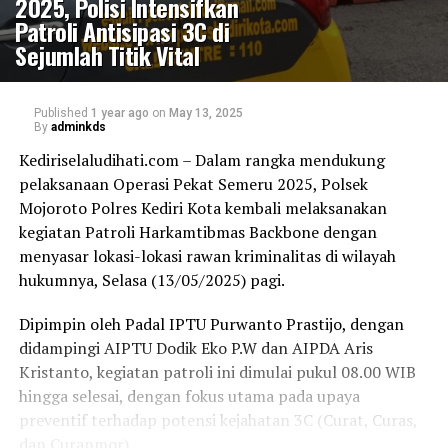
2025, Polisi Intensifkan
Patroli Antisipasi 3C di
Sejumlah Titik Vital
Published
1 year ago
on
May 13, 2025
By
adminkds
Kediriselaludihati.com – Dalam rangka mendukung
pelaksanaan Operasi Pekat Semeru 2025, Polsek
Mojoroto Polres Kediri Kota kembali melaksanakan
kegiatan Patroli Harkamtibmas Backbone dengan
menyasar lokasi-lokasi rawan kriminalitas di wilayah
hukumnya, Selasa (13/05/2025) pagi.
Dipimpin oleh Padal IPTU Purwanto Prastijo, dengan
didampingi AIPTU Dodik Eko P.W dan AIPDA Aris
Kristanto, kegiatan patroli ini dimulai pukul 08.00 WIB
hingga selesai, dengan fokus utama pada upaya
preventif terhadap potensi kejahatan 3C (Curat, Curas,
dan Curanmor).