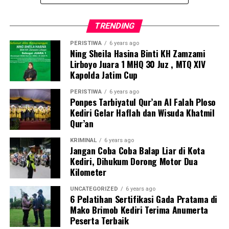
Bangsal, ketua RT/RW, pelaku UMKM, serta mahasiswa
masyarakat. (res/an)
KKN UIN Syekh Wasil Kediri Kelompok 19.
TRENDING
Sosialisasi tersebut memberikan pemahaman kepada
PERISTIWA
6 years ago
Ning Sheila Hasina Binti KH Zamzami
para pelaku UMKM mengenai manfaat penggunaan
Lirboyo Juara 1 MHQ 30 Juz , MTQ XIV
QRIS sebagai metode pembayaran digital yang lebih
Kapolda Jatim Cup
mudah, cepat, dan praktis.
PERISTIWA
6 years ago
Ponpes Tarbiyatul Qur’an Al Falah Ploso
Kapolsek Pesantren Kompol Siswandi, S.H., mengatakan
Kediri Gelar Haflah dan Wisuda Khatmil
bahwa kehadiran Bhabinkamtibmas dalam kegiatan
Qur’an
masyarakat merupakan bagian dari peran kepolisian
dalam mendukung berbagai program yang memberikan
KRIMINAL
6 years ago
Jangan Coba Coba Balap Liar di Kota
manfaat bagi warga.
Kediri, Dihukum Dorong Motor Dua
Kilometer
“Bhabinkamtibmas tidak hanya hadir dalam menjaga
keamanan dan ketertiban, tetapi juga mendukung
UNCATEGORIZED
6 years ago
6 Pelatihan Sertifikasi Gada Pratama di
kegiatan positif masyarakat, termasuk pengembangan
Mako Brimob Kediri Terima Anumerta
UMKM dan pemanfaatan teknologi digital,” ujar Kompol
Peserta Terbaik
Siswandi.