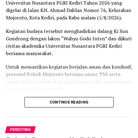
terus mendukung tugas kepolisian serta menjaga
Universitas Nusantara PGRI Kediri Tahun 2026 yang
keamanan wilayah.
digelar di Jalan KH. Ahmad Dahlan Nomor 76, Kelurahan
Mojoroto, Kota Kediri, pada Rabu malam (5/8/2026).
Kegiatan silaturahmi berlangsung dalam suasana penuh
keakraban dan diakhiri dengan foto bersama. Selama
Kegiatan budaya tersebut menghadirkan dalang Ki Sun
pelaksanaan kegiatan berjalan aman, lancar, dan
Gondrong dengan lakon “Wahyu Godo Inten” dan diikuti
kondusif. (res/aro)
civitas akademika Universitas Nusantara PGRI Kediri
bersama masyarakat.
Untuk memastikan kegiatan berjalan aman dan kondusif,
personel Polsek Mojoroto bersama unsur TNI serta
jajaran terkait melakukan pengamanan dan pemantauan
selama acara berlangsung.
Bhabinkamtibmas Kelurahan Mojoroto Aiptu Andri
CONTINUE READING
Jatmiko bersama Babinsa dan anggota pengamanan
yang dipimpin oleh Padal Kanit Intel Polsek Mojoroto
AKP Umar Said turut hadir melakukan pengamanan
PERISTIWA
sekaligus memberikan imbauan kamtibmas kepada