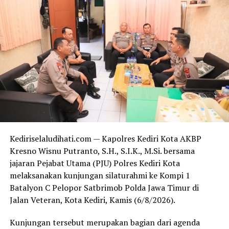
menyampaikan pesan-pesan kamtibmas serta
mengimbau warga agar aktif melaporkan jika
menemukan potensi gangguan. (res/aro)
RELATED TOPICS:
UP NEXT
Kapolres: Film Ini Mengingatkan Kita untuk Waspada
dan Tidak Melupakan Keluarga
DON'T MISS
Polsek Grogol Laksanakan Kegiatan Humanis Sasar
Warung Makan, Sosialisasikan Kamtibmas dalam Operasi
Kediriselaludihati.com — Kapolres Kediri Kota AKBP
Pekat
Kresno Wisnu Putranto, S.H., S.I.K., M.Si. bersama
jajaran Pejabat Utama (PJU) Polres Kediri Kota
melaksanakan kunjungan silaturahmi ke Kompi 1
Batalyon C Pelopor Satbrimob Polda Jawa Timur di
Jalan Veteran, Kota Kediri, Kamis (6/8/2026).
Kunjungan tersebut merupakan bagian dari agenda