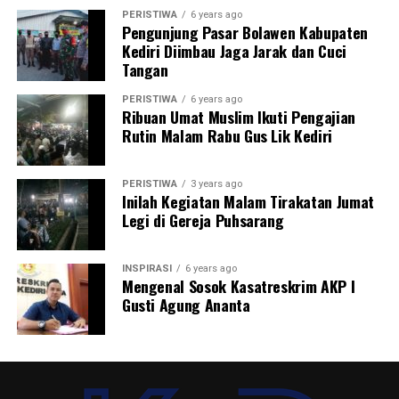
PERISTIWA
6 years ago
Pengunjung Pasar Bolawen Kabupaten
Menurutnya, penggunaan sistem pembayaran digital
Kediri Diimbau Jaga Jarak dan Cuci
juga dapat membantu pelaku usaha meningkatkan
Tangan
pelayanan kepada konsumen sekaligus mengikuti
perkembangan ekonomi berbasis teknologi.
PERISTIWA
6 years ago
Ribuan Umat Muslim Ikuti Pengajian
Rutin Malam Rabu Gus Lik Kediri
Kegiatan sosialisasi QRIS tersebut diikuti oleh pelaku
UMKM Kelurahan Bangsal dengan antusias. Para peserta
mendapatkan pendampingan terkait proses pembuatan
PERISTIWA
3 years ago
dan pemanfaatan QRIS dalam aktivitas usaha sehari-
Inilah Kegiatan Malam Tirakatan Jumat
Legi di Gereja Puhsarang
hari.
Melalui kegiatan tersebut, Polsek Pesantren berharap
INSPIRASI
6 years ago
sinergi antara kepolisian, pemerintah kelurahan,
Mengenal Sosok Kasatreskrim AKP I
perguruan tinggi, dan masyarakat terus terjalin dalam
Gusti Agung Ananta
menciptakan lingkungan yang aman sekaligus
mendukung kemajuan ekonomi warga. (res/an)