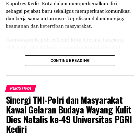
Kapolres Kediri Kota dalam memperkenalkan diri
sebagai pejabat baru sekaligus memperkuat komunikasi
dan kerja sama antarunsur kepolisian dalam menjaga
keamanan dan ketertiban masyarakat.
Rombongan Kapolres Kediri Kota diterima langsung
oleh AKP Joko Widodo, Komandan Kompi (Danki) 1
Batalyon C Pelopor Satbrimob Polda Jatim, beserta
CONTINUE READING
jajaran.
Dalam pertemuan tersebut, AKBP Wisnu menyampaikan
pentingnya membangun hubungan koordinasi dan
PERISTIWA
sinergitas antara Polres Kediri Kota dengan jajaran
Sinergi TNI-Polri dan Masyarakat
Brimob, khususnya dalam menghadapi berbagai
dinamika situasi keamanan yang membutuhkan
Kawal Gelaran Budaya Wayang Kulit
kesiapsiagaan personel.
Dies Natalis ke-49 Universitas PGRI
Kediri
“Sebagai pejabat baru di Polres Kediri Kota, kami perlu
memperkenalkan diri sekaligus membangun komunikasi