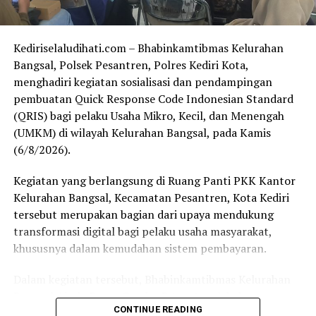
Rudi Purwanto, S.H., Danramil 0809/03 Mojoroto
Kapten Cke Mulyono, Lurah Mojoroto Yahya Budiono,
S.Sos, serta jajaran pimpinan Universitas Nusantara
Kediriselaludihati.com – Bhabinkamtibmas Kelurahan
PGRI Kediri.
Bangsal, Polsek Pesantren, Polres Kediri Kota,
menghadiri kegiatan sosialisasi dan pendampingan
Rangkaian kegiatan diawali dengan praacara berupa
pembuatan Quick Response Code Indonesian Standard
penampilan unit kegiatan tari dan karawitan,
(QRIS) bagi pelaku Usaha Mikro, Kecil, dan Menengah
persembahan Tari Remo Bolet, laporan ketua pelaksana,
(UMKM) di wilayah Kelurahan Bangsal, pada Kamis
penyerahan penghargaan kepada unit kerja, tenaga
(6/8/2026).
pendidik, dosen, dan program studi unggulan.
Kegiatan yang berlangsung di Ruang Panti PKK Kantor
Acara dilanjutkan dengan sambutan Rektor Universitas
Kelurahan Bangsal, Kecamatan Pesantren, Kota Kediri
Nusantara PGRI Kediri, pembacaan doa, penyerahan
tersebut merupakan bagian dari upaya mendukung
gunungan wayang kepada dalang Ki Sun Gondrong,
transformasi digital bagi pelaku usaha masyarakat,
kemudian dilanjutkan pagelaran wayang kulit.
khususnya dalam kemudahan sistem pembayaran.
Selain sebagai hiburan, pagelaran budaya tersebut
Dalam kegiatan tersebut, Bhabinkamtibmas Kelurahan
menjadi sarana memperkuat pelestarian seni tradisi
Bangsal Aipda Bagus Candra P turut melakukan
sekaligus mempererat hubungan antara perguruan
CONTINUE READING
pendampingan bersama unsur tiga pilar Kelurahan
tinggi, pemerintah daerah, aparat keamanan, dan