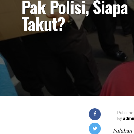
Pak Polisi, Siapa
Takut?
Publishe
By
admi
Puluhan 