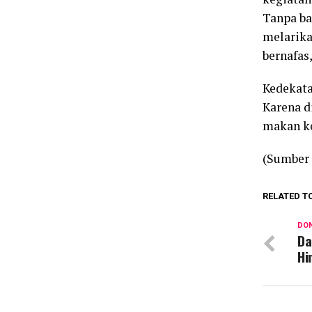
Tanpa ba
melarika
bernafas,
Kedekata
Karena d
makan ke
(Sumber 
RELATED T
DON
Da
Hi