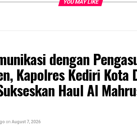
YOU MAY LIKE
omunikasi dengan Pengas
n, Kapolres Kediri Kota
 Sukseskan Haul Al Mahru
ago
on
August 7, 2026