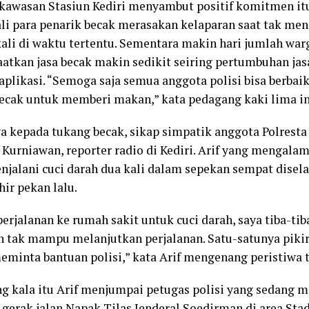
 kawasan Stasiun Kediri menyambut positif komitmen itu
ali para penarik becak merasakan kelaparan saat tak m
ali di waktu tertentu. Sementara makin hari jumlah war
tkan jasa becak makin sedikit seiring pertumbuhan jasa
 aplikasi. “Semoga saja semua anggota polisi bisa berbai
ecak untuk memberi makan,” kata pedagang kaki lima in
a kepada tukang becak, sikap simpatik anggota Polresta 
f Kurniawan, reporter radio di Kediri. Arif yang mengalam
njalani cuci darah dua kali dalam sepekan sempat dise
hir pekan lalu.
erjalanan ke rumah sakit untuk cuci darah, saya tiba-tib
n tak mampu melanjutkan perjalanan. Satu-satunya pikir
eminta bantuan polisi,” kata Arif mengenang peristiwa t
g kala itu Arif menjumpai petugas polisi yang sedang
 gerak jalan Napak Tilas Jenderal Soedirman di area Stad