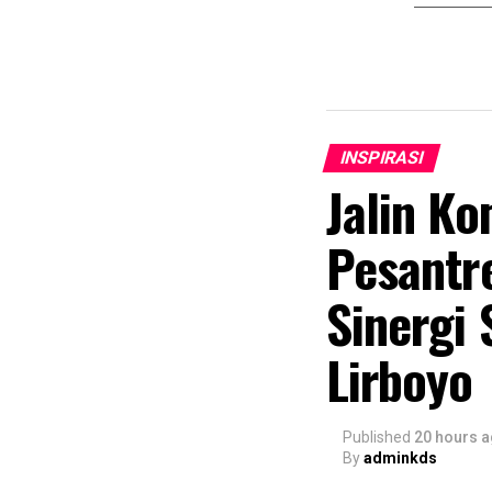
INSPIRASI
Jalin K
Pesantre
Sinergi
Lirboyo
Published
20 hours 
By
adminkds