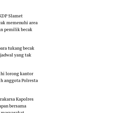
 KDP Slamet
ecak memenuhi area
an pemilik becak
ara tukang becak
jadwal yang tak
hi lorong kantor
uh anggota Polresta
prakarsa Kapolres
apan bersama
 masyarakat.