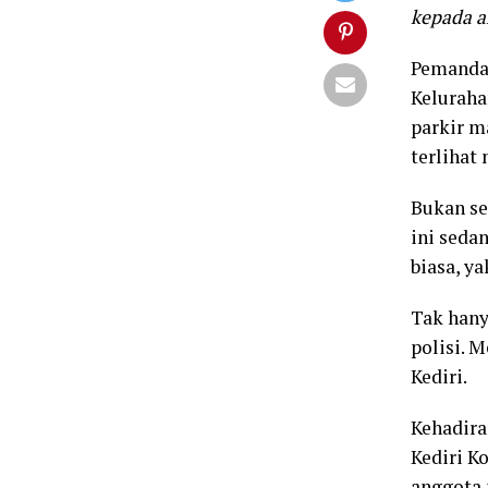
kepada a
Pemandan
Keluraha
parkir m
terlihat
Bukan se
ini seda
biasa, ya
Tak hany
polisi. 
Kediri.
Kehadira
Kediri K
anggota 