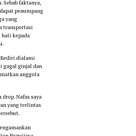
. Sebab faktanya,
endapat penumpang
ga yang
 transportasi
k hati kepada
i.
Kediri dialami
i gagal ginjal dan
lamatkan anggota
a drop. Nafas saya
an yang terlintas
ersebut.
 mengamankan
ion Brawijaya.