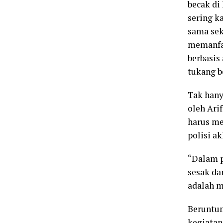
becak di
sering k
sama sek
memanfaa
berbasis
tukang b
Tak hany
oleh Ari
harus me
polisi ak
“Dalam p
sesak da
adalah m
Beruntun
kegiatan