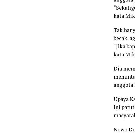
“Sekalig
kata Mik
Tak hany
becak, a
“Jika ba
kata Mik
Dia mema
meminta 
anggota 
Upaya Ka
ini patu
masyarak
Nowo Dos