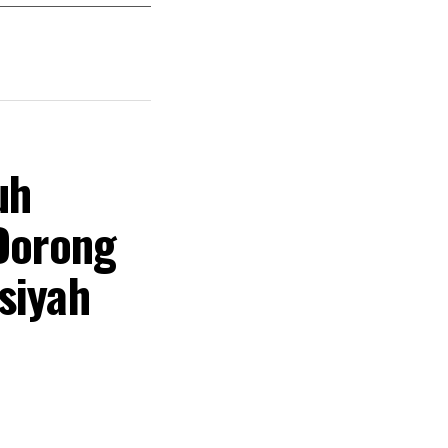
uh
 Dorong
siyah