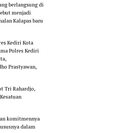
ang berlangsung di
rsebut menjadi
alan Kalapas baru
res Kediri Kota
ama Polres Kediri
ta,
dho Prastyawan,
t Tri Rahardjo,
 Kesatuan
ikan komitmennya
khususnya dalam