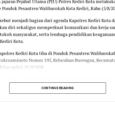
a jajaran Pejabat Utama (PJU) Polres Kediri Kota melaku
 Pondok Pesantren Walibarokah Kota Kediri, Rabu (5/8/20
sebut menjadi bagian dari agenda Kapolres Kediri Kota 
an diri sekaligus memperkuat komunikasi dan kerja s
tokoh masyarakat, serta lembaga pendidikan keagamaan
Kediri Kota.
olres Kediri Kota tiba di Pondok Pesantren Walibaroka
Cokroaminoto Nomor 195, Kelurahan Burengan, Kecamata
ekitar pukul 10.30 WIB.
n tersebut, Kapolres Kediri Kota didampingi Wakapolres
de Caka Pratyaksa Ratsuko, S.I.K., M.I.K., Kabag Ops Ko
CONTINUE READING
Kasat Lantas AKP Tutud Yudho Prastyawan, Kasat Resnar
i, S.H., M.H., KBO Reskrim Iptu Iwan Sulaiman, Kasat B
Samapta AKP Agung Saifudin, S.H., serta Bhabinkamtibm