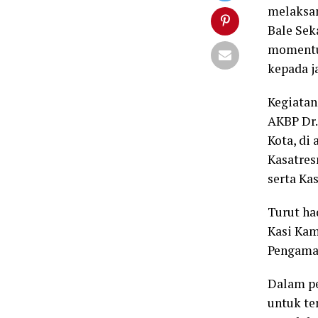
melaksan
Bale Seka
momentum
kepada ja
Kegiatan
AKBP Dr.
Kota, di
Kasatres
serta Ka
Turut ha
Kasi Kam
Pengaman
Dalam pe
untuk te