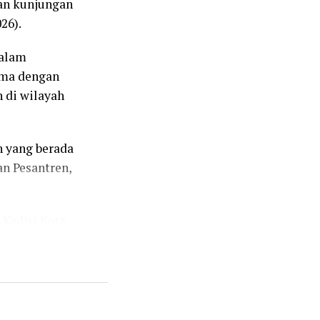
kan kunjungan
26).
dalam
ama dengan
 di wilayah
h yang berada
n Pesantren,
 Kediri Kota
mpol Iwan
koba AKP
inmas AKP
as Kelurahan