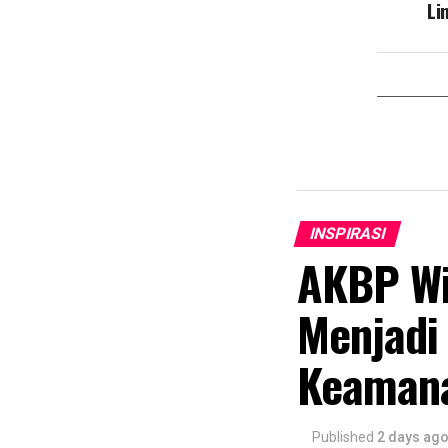
Li
INSPIRASI
AKBP Wi
Menjadi
Keamana
Published
2 days ag