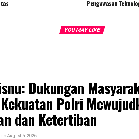
ntas
Pengawasan Teknolo
YOU MAY LIKE
snu: Dukungan Masyarak
 Kekuatan Polri Mewujud
n dan Ketertiban
o
on
August 5, 2026