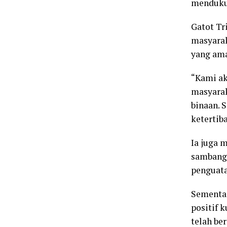
menduku
Gatot Tr
masyarak
yang ama
“Kami ak
masyarak
binaan. 
ketertiba
Ia juga 
sambang 
penguat
Sementar
positif 
telah be