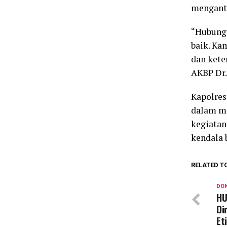
menganti
“Hubunga
baik. Ka
dan keter
AKBP Dr.
Kapolres
dalam me
kegiatan
kendala b
RELATED T
DON
HU
Di
Et