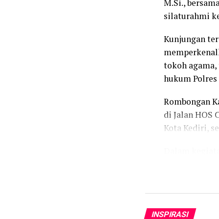
M.Si., bersam
silaturahmi ke
Kunjungan ter
memperkenalk
tokoh agama, 
hukum Polres 
Rombongan Kap
di Jalan HOS 
Kota Kediri, s
Dalam kegiata
Kompol Putu G
Setyo Budhi, 
Endro Purwand
Cahyo, Kasat 
INSPIRASI
Burengan.