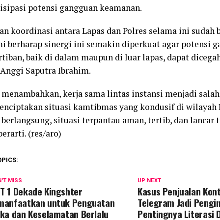
sipasi potensi gangguan keamanan.
n koordinasi antara Lapas dan Polres selama ini sudah 
mi berharap sinergi ini semakin diperkuat agar potensi
tiban, baik di dalam maupun di luar lapas, dapat dicegah
Anggi Saputra Ibrahim.
 menambahkan, kerja sama lintas instansi menjadi salah
nciptakan situasi kamtibmas yang kondusif di wilayah 
 berlangsung, situasi terpantau aman, tertib, dan lancar
erarti. (res/aro)
OPICS:
'T MISS
UP NEXT
T 1 Dekade Kingshter
Kasus Penjualan Konte
manfaatkan untuk Penguatan
Telegram Jadi Pengi
ika dan Keselamatan Berlalu
Pentingnya Literasi D