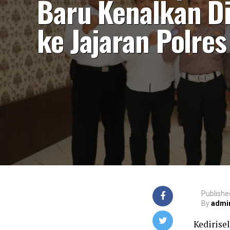
Baru Kenalkan Di
ke Jajaran Polres
Publishe
By
admi
Kedirise