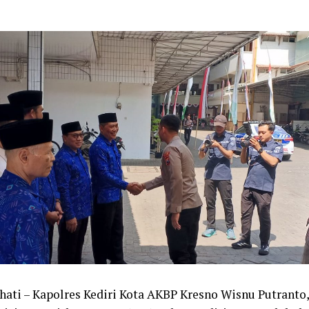
hati – Kapolres Kediri Kota AKBP Kresno Wisnu Putranto, S.