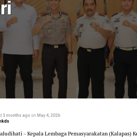
ri
d
3 months ago
on
May 4, 2026
nkds
laludihati – Kepala Lembaga Pemasyarakatan (Kalapas) Ke