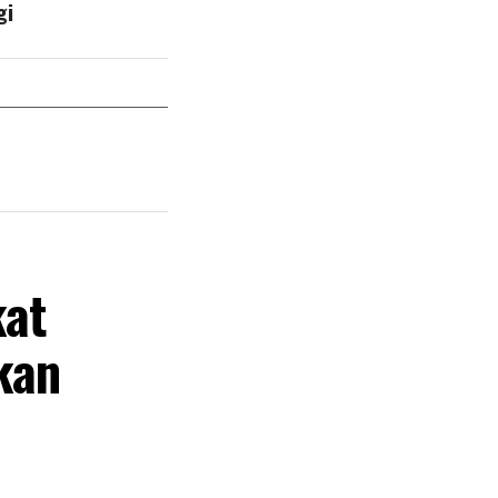
gi
at
kan