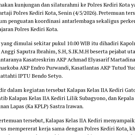
akan kunjungan dan silaturahmi ke Polres Kediri Kota y
rtaji Polres Kediri Kota, Senin (4/5/2026). Pertemuan te
 penguatan koordinasi antarlembaga sekaligus perken
jaran Polres Kediri Kota.
 yang dimulai sekitar pukul 10.00 WIB itu dihadiri Kapol
 Anggi Saputra Ibrahim, S.H, S.IK.M.H beserta pejabat ut
 antaranya Kasatreskrim AKP Achmad Elyasarif Martadina
narkoba AKP Endro Purwandi, Kasatlantas AKP Tutud Yu
sattahti IPTU Bendo Setyo.
dir dalam kegiatan tersebut Kalapas Kelas IIA Kediri Gato
tib Kalapas Kelas IIA Kediri Lilik Subagyono, dan Kepala
an Lapas (Ka KPLP) Sastra Irawan.
rtemuan tersebut, Kalapas Kelas IIA Kediri menyampa
rus mempererat kerja sama dengan Polres Kediri Kota, 