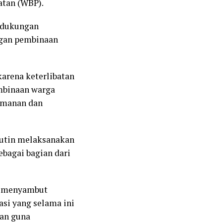
tan (WBP).
n dukungan
ngan pembinaan
karena keterlibatan
embinaan warga
eamanan dan
 rutin melaksanakan
ebagai bagian dari
im menyambut
asi yang selama ini
kan guna