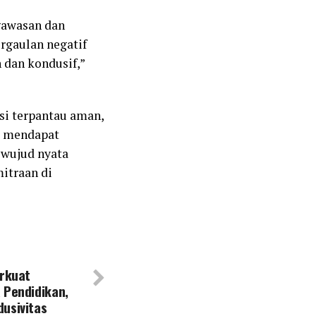
gawasan dan
rgaulan negatif
 dan kondusif,”
si terpantau aman,
ar mendapat
 wujud nyata
itraan di
erkuat
 Pendidikan,
usivitas