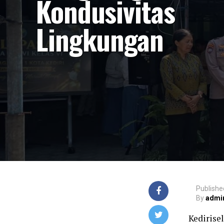
Kondusivitas
Lingkungan
Publishe
By
admi
Kedirise