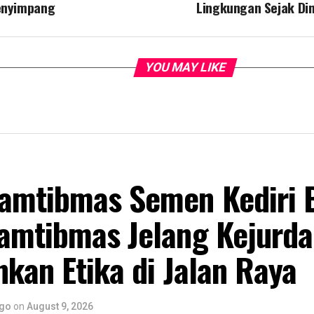
nyimpang
Lingkungan Sejak Din
YOU MAY LIKE
amtibmas Semen Kediri B
amtibmas Jelang Kejurda
nkan Etika di Jalan Raya
ago
on
August 9, 2026