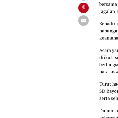
bersama 
Jagalan 1
Kehadira
hubungan
keamanan
Acara ya
diikuti 
berlangs
para sisw
Turut ha
SD Rayon
serta se
Dalam k
kebersa