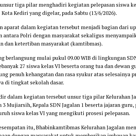
unsur tiga pilar menghadiri kegiatan pelepasan siswa ke
 Kota Kediri yang digelar, pada Sabtu (13/6/2026).
n aparat dalam kegiatan tersebut menjadi bagian dari 
 antara Polri dengan masyarakat sekaligus menyampai
 dan ketertiban masyarakat (kamtibmas).
ng berlangsung mulai pukul 09.00 WIB di lingkungan SDN
sebanyak 27 siswa kelas VI beserta orang tua dan dewan g
ung penuh kehangatan dan rasa syukur atas selesainya p
a di tingkat sekolah dasar.
dir dalam kegiatan tersebut unsur tiga pilar Kelurahan J
 3 Mujiarsih, Kepala SDN Jagalan 1 beserta jajaran guru, 
luruh siswa kelas VI yang mengikuti prosesi pelepasan.
esempatan itu, Bhabinkamtibmas Kelurahan Jagalan m
maan dengan masyarakat untuk memberikan imbauan k