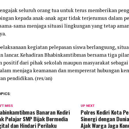
ngajak seluruh orang tua untuk terus memberikan pen
ngan kepada anak-anak agar tidak terjerumus dalam pe
rsama-sama menjaga situasi lingkungan yang tetap aman
ya.
elaksanaan kegiatan pelepasan siswa berlangsung, situa
dan lancar. Kehadiran Bhabinkamtibmas bersama tiga pil
 positif dari pihak sekolah maupun masyarakat sebagai
dalam menjaga keamanan dan mempererat hubungan kem
an pendidikan. (res/an)
OPICS:
'T MISS
UP NEXT
abinkamtibmas Banaran Kediri
Polres Kediri Kota P
ak Pelajar SMP Bijak Bermedia
Sinergi dengan Dunia
gital dan Hindari Perilaku
Ajak Warga Jaga Kond