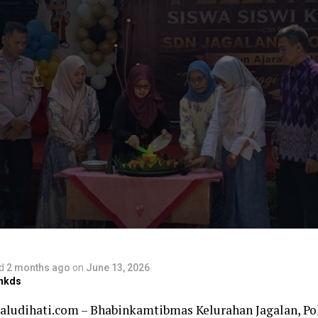
d
2 months ago
on
June 13, 2026
nkds
laludihati.com – Bhabinkamtibmas Kelurahan Jagalan, Pol