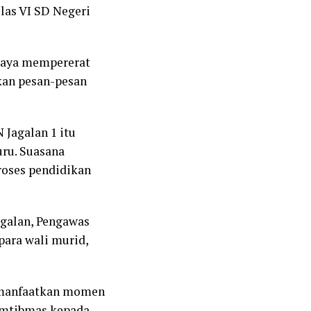
las VI SD Negeri
upaya mempererat
kan pesan-pesan
 Jagalan 1 itu
uru. Suasana
roses pendidikan
agalan, Pengawas
para wali murid,
emanfaatkan momen
amtibmas kepada