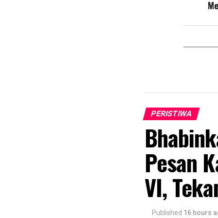
Me
PERISTIWA
Bhabink
Pesan K
VI, Teka
Published
16 hours 