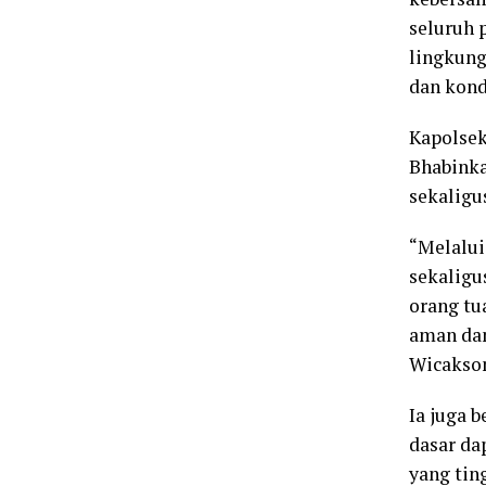
seluruh 
lingkung
dan kond
Kapolsek
Bhabinka
sekaligu
“Melalui
sekaligu
orang tu
aman da
Wicakso
Ia juga 
dasar da
yang tin