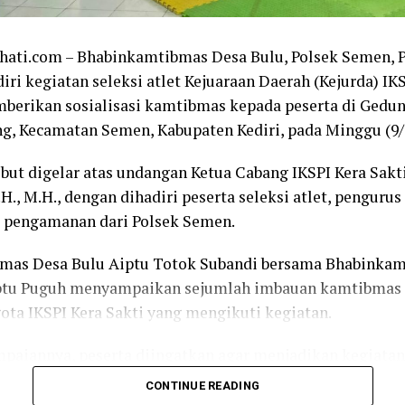
ihati.com – Bhabinkamtibmas Desa Bulu, Polsek Semen, P
ri kegiatan seleksi atlet Kejuaraan Daerah (Kejurda) IK
berikan sosialisasi kamtibmas kepada peserta di Gedu
g, Kecamatan Semen, Kabupaten Kediri, pada Minggu (9/
but digelar atas undangan Ketua Cabang IKSPI Kera Sakti
.H., M.H., dengan dihadiri peserta seleksi atlet, pengurus
l pengamanan dari Polsek Semen.
mas Desa Bulu Aiptu Totok Subandi bersama Bhabinka
ptu Puguh menyampaikan sejumlah imbauan kamtibmas 
gota IKSPI Kera Sakti yang mengikuti kegiatan.
aiannya, peserta diingatkan agar menjadikan kegiatan
 mencari prestasi dan mempererat persaudaraan, bukan 
CONTINUE READING
ikap yang dapat menimbulkan konflik.