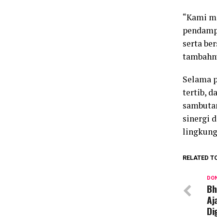
“Kami me
pendampi
serta be
tambahn
Selama p
tertib, 
sambutan
sinergi 
lingkung
RELATED T
DON
Bh
Aj
Di