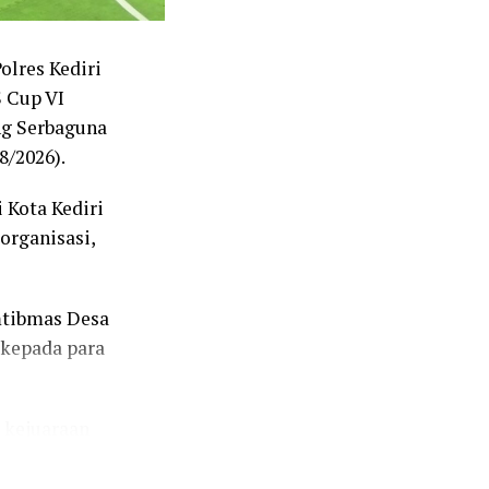
olres Kediri
S Cup VI
ng Serbaguna
8/2026).
 Kota Kediri
 organisasi,
mtibmas Desa
kepada para
 kejuaraan
sebagai tempat