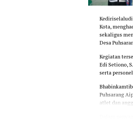
Kediriselalud
Kota, menghadi
sekaligus mem
Desa Puhsaran
Kegiatan terse
Edi Setiono, S
serta persone
Bhabinkamtib
Puhsarang Ai
atlet dan ang
Dalam penyamp
sebagai ajang
menunjukkan s